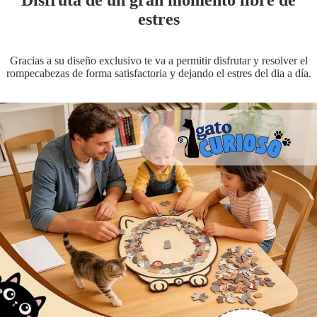
Disfruta de un gran momento libre de
si el pedido llega dañado, en mal estado o defectuoso te haremos una
estres
devolución de inmediato, el plazo de reembolso es de
15 días
.
Gracias a su diseño exclusivo te va a permitir disfrutar y resolver el
rompecabezas de forma satisfactoria y dejando el estres del dia a día.