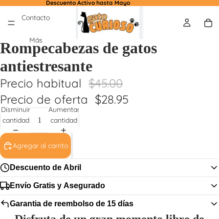
Descuento Activo hasta Mayo
Contacto
Más
Rompecabezas de gatos
antiestresante
Precio habitual
$45.00
Precio de oferta
$28.95
Disminuir
Aumentar
cantidad
cantidad
Agregar al carrito
Descuento de Abril
Envío Gratis y Asegurado
Una vez terminado el tiempo del descuento activo volvera a su valor original.
Garantia de reembolso de 15 días
Ofrecemos envío gratuito para todos los países, el tiempo de procesamiento del
pedido es de 2 dias y el tiempo de envío es de
4 a 8 días
habiles.